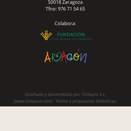
50018 Zaragoza
Tfno: 976 71 54 65
Colabora:
Diseñado y desarrollado por Tintaura S.L.
(www.tintaura.com) · Textos y propuestas didácticas:
Fico Ruiz, Pilar Navarro y Carlos Serrano ·
Ilustraciones: José Luis Cano Fotografías: Santiago
Cabello · Agradecimientos: IberCaja, Vicente Ferrer
(Editorial Media Vaca)