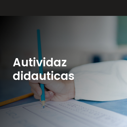
Autividaz
didauticas