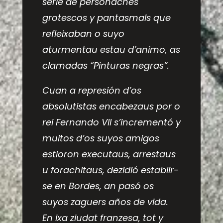
serie de personaches
grotescos y pantasmals que
refleixaban o suyo
aturmentau estau d’animo, as
clamadas “Pinturas negras”.
Cuan a represión d’os
absolutistas encabezaus por o
rei Fernando VII s’incrementó y
muitos d’os suyos amigos
estioron executaus, arrestaus
u forachitaus, dezidió establir-
se en Bordes, an pasó os
suyos zaguers años de vida.
En ixa ziudat franzesa, tot y