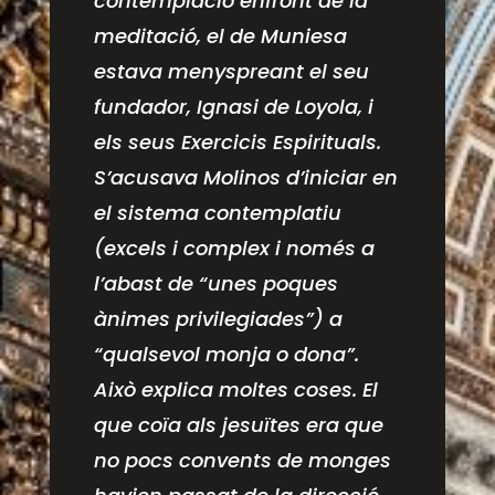
contemplació enfront de la
meditació, el de Muniesa
estava menyspreant el seu
fundador, Ignasi de Loyola, i
els seus Exercicis Espirituals.
S’acusava Molinos d’iniciar en
el sistema contemplatiu
(excels i complex i només a
l’abast de “unes poques
ànimes privilegiades”) a
“qualsevol monja o dona”.
Això explica moltes coses. El
que coïa als jesuïtes era que
no pocs convents de monges