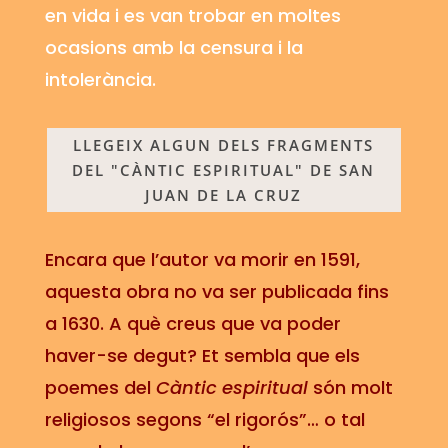
en vida i es van trobar en moltes
ocasions amb la censura i la
intolerància.
LLEGEIX ALGUN DELS FRAGMENTS
DEL "CÀNTIC ESPIRITUAL" DE SAN
JUAN DE LA CRUZ
Encara que l’autor va morir en 1591,
aquesta obra no va ser publicada fins
a 1630. A què creus que va poder
haver-se degut? Et sembla que els
poemes del
Càntic espiritual
són molt
religiosos segons “el rigorós”… o tal