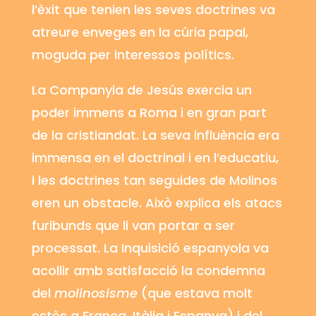
l’èxit que tenien les seves doctrines va
atreure enveges en la cúria papal,
moguda per interessos polítics.
La Companyia de Jesús exercia un
poder immens a Roma i en gran part
de la cristiandat. La seva influència era
immensa en el doctrinal i en l’educatiu,
i les doctrines tan seguides de Molinos
eren un obstacle. Això explica els atacs
furibunds que li van portar a ser
processat. La Inquisició espanyola va
acollir amb satisfacció la condemna
del
molinosisme
(que estava molt
estès a França, Itàlia i Espanya) i del