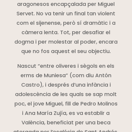
aragonesos encapçalada per Miguel
Servet
. No va tenir un final tan violent
com el
sijenense
, però sí dramàtic i a
càmera lenta. Tot, per desafiar el
dogma i per molestar al poder, encara
que no fos aquest el seu objectiu.
Nascut “entre oliveres i sègols en els
erms de
Muniesa”
(com diu Antón
Castro), i després d’una infància i
adolescència de les quals se sap molt
poc, el jove Miguel, fill de Pedro
Molinos
i Ana María
Zujía
, es va establir a
València, beneficiat per una beca
atorgada per l’església de Sant Andrés.