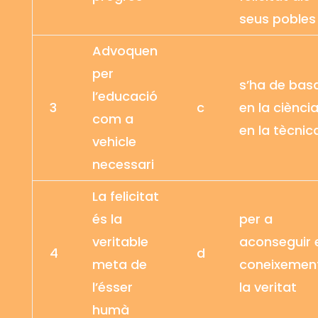
seus pobles
Advoquen
per
s’ha de bas
l’educació
3
c
en la ciència
com a
en la tècnic
vehicle
necessari
La felicitat
és la
per a
veritable
aconseguir 
4
d
meta de
coneixement
l’ésser
la veritat
humà