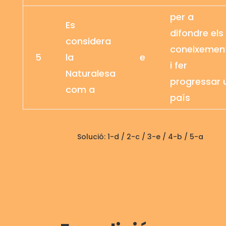
per a
Es
difondre els
considera
coneixemen
5
la
e
i fer
Naturalesa
progressar 
com a
país
Solució: 1-d / 2-c / 3-e / 4-b / 5-a