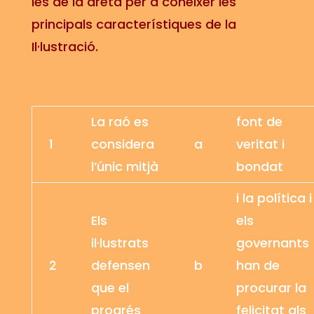
les de la dreta per a conèixer les
principals característiques de la
Il·lustració.
La raó es
font de
1
considera
a
veritat i
l’únic mitjà
bondat
i la política i
Els
els
il·lustrats
governants
2
defensen
b
han de
que el
procurar la
progrés
felicitat als