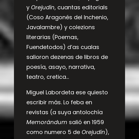
y
Orejudín
, cuantas editorials
(Coso Aragonés del Inchenio,
Javalambre) y colezions
literarias (Poemas,
Fuendetodos) d’as cualas
salioron dezenas de libros de
poesía, asayo, narrativa,
teatro, cretica…
Miguel Labordeta ese quiesto
escribir más. Lo feba en
revistas (a suya antolochía
Memorándum
salió en 1959
como numero 5 de
Orejudín
),