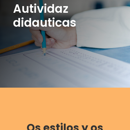
Autividaz
didauticas
Os estilos y os