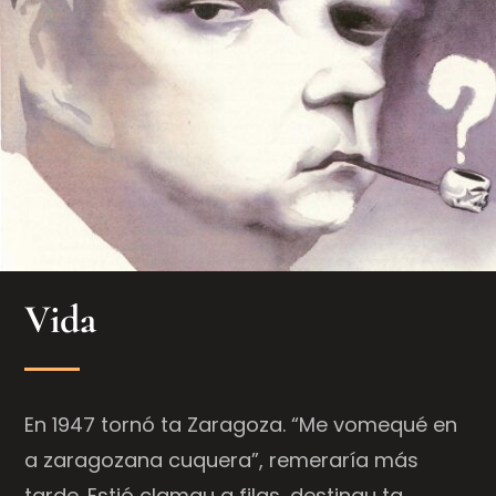
Vida
En 1947 tornó ta Zaragoza. “Me vomequé en
a zaragozana cuquera”, remeraría más
tarde. Estió clamau a filas, destinau ta