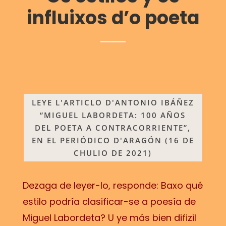
influixos d’o poeta
LEYE L'ARTICLO D'ANTONIO IBÁÑEZ
“MIGUEL LABORDETA: 100 AÑOS
DEL POETA A CONTRACORRIENTE”,
EN EL PERIÓDICO D'ARAGÓN (16 DE
CHULIO DE 2021)
Dezaga de leyer-lo, responde: Baxo qué
estilo podría clasificar-se a poesía de
Miguel Labordeta? U ye más bien difizil