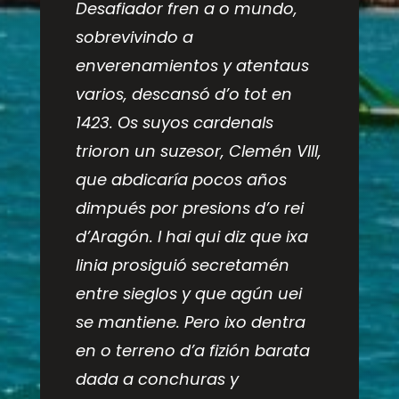
Desafiador fren a o mundo,
sobrevivindo a
enverenamientos y atentaus
varios, descansó d’o tot en
1423. Os suyos cardenals
trioron un suzesor, Clemén VIII,
que abdicaría pocos años
dimpués por presions d’o rei
d’Aragón. I hai qui diz que ixa
linia prosiguió secretamén
entre sieglos y que agún uei
se mantiene. Pero ixo dentra
en o terreno d’a fizión barata
dada a conchuras y