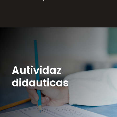
Autividaz
didauticas