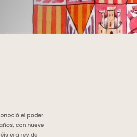
conoció el poder
 años, con nueve
éis era rey de