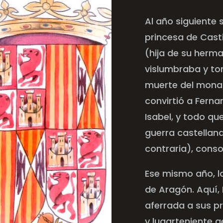
Al año siguiente
princesa de Casti
(hija de su herma
vislumbraba y tom
muerte del monar
convirtió a Ferna
Isabel, y todo qu
guerra castellan
contraria), cons
Ese mismo año, la
de Aragón. Aquí,
aferrada a sus p
y lugarteniente ge