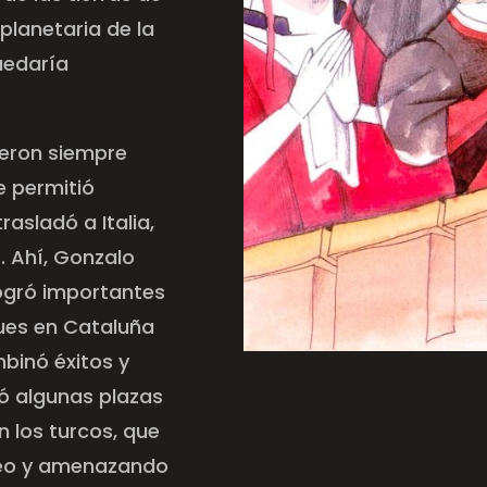
planetaria de la
uedaría
ueron siempre
e permitió
rasladó a Italia,
 Ahí, Gonzalo
logró importantes
ues en Cataluña
binó éxitos y
mó algunas plazas
n los turcos, que
neo y amenazando