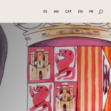
ES
AN
CAT
EN
FR