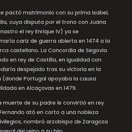
 se pactó matrimonio con su prima Isabel,
lla, cuya disputa por el trono con Juana
nastro el rey Enrique IV) ya se
aría cariz de guerra abierta en 1474 a la
ca castellano. La Concordia de Segovia
ndo en rey de Castilla, en igualdad con
edaría despejado tras su victoria en la
a (donde Portugal apoyaba la causa
olidada en Alcaçovas en 1479.
 muerte de su padre le convirtió en rey
 Fernando ató en corto a una nobleza
rivilegios, nombró arzobispo de Zaragoza
neral del reino a su hijo