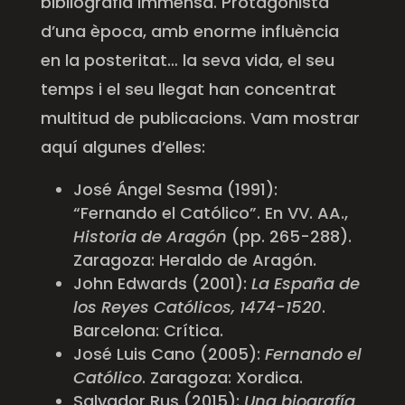
bibliografia immensa. Protagonista
d’una època, amb enorme influència
en la posteritat… la seva vida, el seu
temps i el seu llegat han concentrat
multitud de publicacions. Vam mostrar
aquí algunes d’elles:
José Ángel Sesma (1991):
“Fernando el Católico”. En VV. AA.,
Historia de Aragón
(pp. 265-288).
Zaragoza: Heraldo de Aragón.
John Edwards (2001):
La España de
los Reyes Católicos, 1474-1520
.
Barcelona: Crítica.
José Luis Cano (2005):
Fernando el
Católico
. Zaragoza: Xordica.
Salvador Rus (2015):
Una biografía