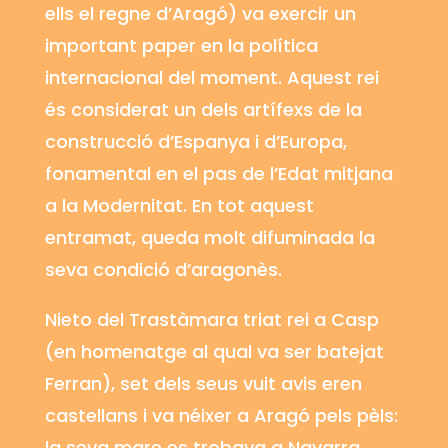
ells el regne d’Aragó) va exercir un
important paper en la política
internacional del moment. Aquest rei
és considerat un dels artífexs de la
construcció d’Espanya i d’Europa,
fonamental en el pas de l’Edat mitjana
a la Modernitat. En tot aquest
entramat, queda molt difuminada la
seva condició d’aragonès.
Nieto del Trastàmara triat rei a Casp
(en homenatge al qual va ser batejat
Ferran), set dels seus vuit avis eren
castellans i va néixer a Aragó pels pèls:
la seva mare es trobava a Navarra,