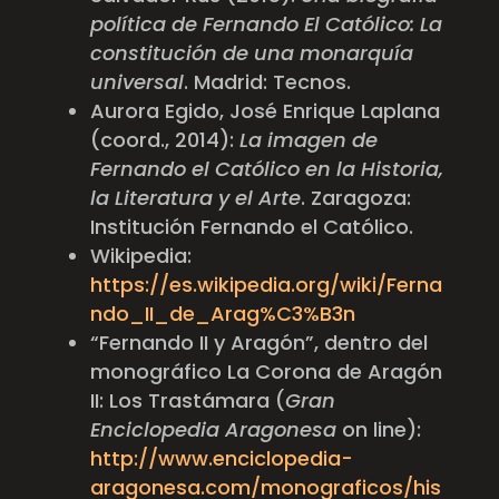
política de Fernando El Católico: La
constitución de una monarquía
universal
. Madrid: Tecnos.
Aurora Egido, José Enrique Laplana
(coord., 2014):
La imagen de
Fernando el Católico en la Historia,
la Literatura y el Arte
. Zaragoza:
Institución Fernando el Católico.
Wikipedia:
https://es.wikipedia.org/wiki/Ferna
ndo_II_de_Arag%C3%B3n
“Fernando II y Aragón”, dentro del
monográfico La Corona de Aragón
II: Los Trastámara (
Gran
Enciclopedia Aragonesa
on line):
http://www.enciclopedia-
aragonesa.com/monograficos/his