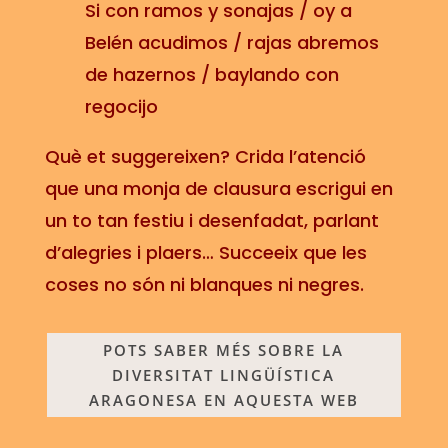
Si con ramos y sonajas / oy a
Belén acudimos / rajas abremos
de hazernos / baylando con
regocijo
Què et suggereixen? Crida l’atenció
que una monja de clausura escrigui en
un to tan festiu i desenfadat, parlant
d’alegries i plaers… Succeeix que les
coses no són ni blanques ni negres.
POTS SABER MÉS SOBRE LA
DIVERSITAT LINGÜÍSTICA
ARAGONESA EN AQUESTA WEB