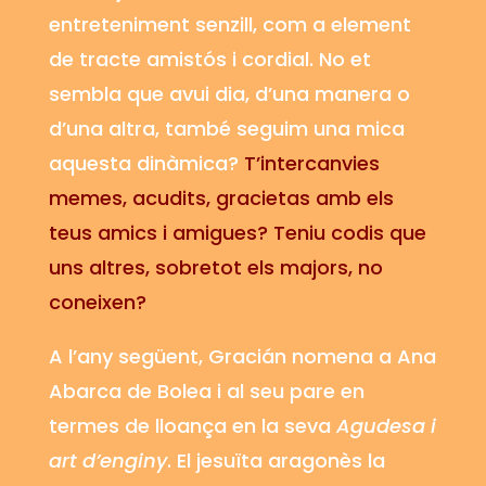
entreteniment senzill, com a element
de tracte amistós i cordial. No et
sembla que avui dia, d’una manera o
d’una altra, també seguim una mica
aquesta dinàmica?
T’intercanvies
memes, acudits, gracietas amb els
teus amics i amigues? Teniu codis que
uns altres, sobretot els majors, no
coneixen?
A l’any següent,
Gracián
nomena a Ana
Abarca de
Bolea
i al seu pare en
termes de lloança en la seva
Agudesa i
art d’enginy
. El jesuïta aragonès la