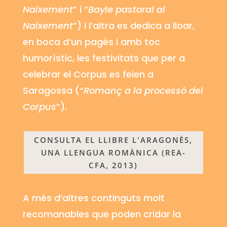
Naixement
” i “
Bayle
pastoral al
Naixement
”) i l’altra es dedica a lloar,
en boca d’un pagès i amb toc
humorístic, les festivitats que per a
celebrar el Corpus es feien a
Saragossa (“
Romanç a la processó del
Corpus
”).
CONSULTA EL LLIBRE L'ARAGONÈS,
UNA LLENGUA ROMÀNICA (REA-
CFA, 2013)
A més d’altres continguts molt
recomanables que poden cridar la