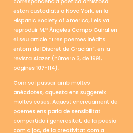
correspondència poètica amistosa
estan custodiats a Nova York, en la
Hispanic
Society
of
America
, i els va
reproduir M.
ª
Ángeles
Campo
Guiral
en
el seu article “Tres poemes inèdits
entorn del Discret de
Gracián”
, en la
revista
Alazet
(número 3, de 1991,
pàgines 107-114).
Com sol passar amb moltes
anècdotes, aquesta ens suggereix
moltes coses. Aquest encreuament de
poemes ens parla de sensibilitat
compartida i generositat, de la poesia
com a joc, de la creativitat com a