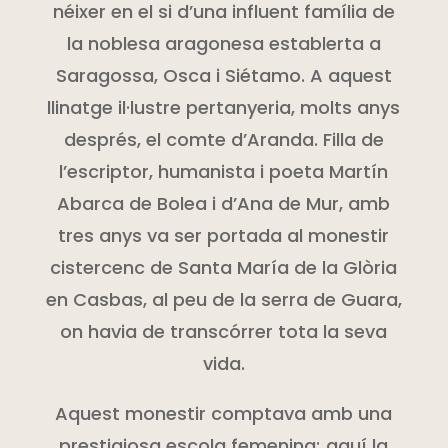
néixer en el si d’una influent família de
la noblesa aragonesa establerta a
Saragossa, Osca i
Siétamo
. A aquest
llinatge il·lustre pertanyeria, molts anys
després, el comte d’Aranda. Filla de
l’escriptor, humanista i poeta Martín
Abarca de
Bolea
i d’Ana de Mur, amb
tres anys va ser portada al monestir
cistercenc de Santa María de la Glòria
en
Casbas
, al peu de la serra de
Guara
,
on havia de transcórrer tota la seva
vida.
Aquest monestir comptava amb una
prestigiosa escola femenina; aquí la