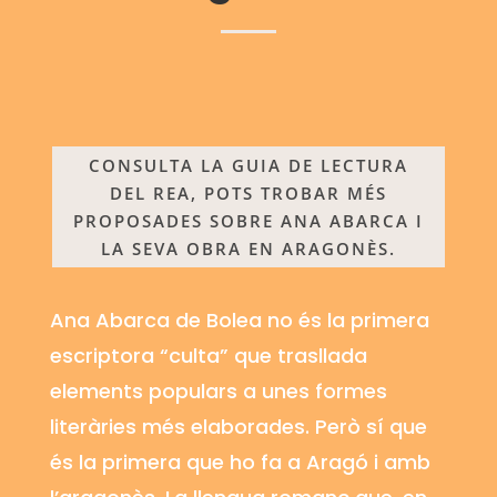
CONSULTA LA GUIA DE LECTURA
DEL REA, POTS TROBAR MÉS
PROPOSADES SOBRE ANA ABARCA I
LA SEVA OBRA EN ARAGONÈS.
Ana Abarca de
Bolea
no és la primera
escriptora “culta” que trasllada
elements populars a unes formes
literàries més elaborades. Però sí que
és la primera que ho fa a Aragó i amb