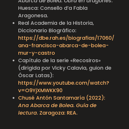
Abarca de Bolea. Obra en aragonés
.
Huesca: Consello d’a Fabla
Aragonesa.
Real Academia de la Historia,
Diccionario Biográfico:
https://dbe.rah.es/biografias/17060/
ana-francisca-abarca-de-bolea-
mur-y-castro
Capítulo de la serie «Recosiros»
(dirigida por Vicky Calavia, guion de
Óscar Latas):
https://www.youtube.com/watch?
v=O9YjXMWKK90
Chusé Antón Santamaría (2022):
Ana Abarca de Bolea. Guía de
lectura
. Zaragoza: REA.