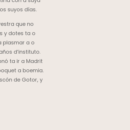
iría con a suya
’os suyos días.
yestra que no
s y dotes ta o
 a plasmar a o
os d’instituto.
nó ta ir a Madrit
 poquet a boemia.
scón de Gotor, y