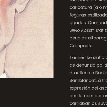
caricatura (a o 
feguras estilizada
agudos. Comparti
Silvio Kossti
, s’af
periplos altoara
Compairé.
Tamién se sintió 
de denunzia polit
prautica en Barz
Samblancat, a tra
expresión del asc
dos lumers por o
carriaban os suyo