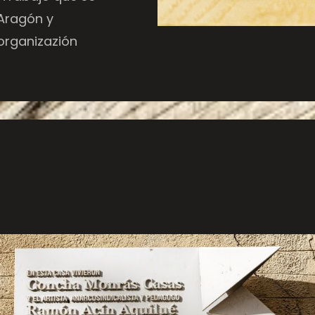
 Aragón y
organizazión