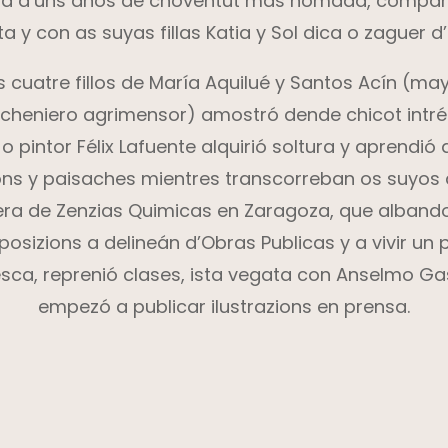
ga d’uns años de choventut más nomada, compart
a y con as suyas fillas Katia y Sol dica o zaguer d
 cuatre fillos de María Aquilué y Santos Acín (ma
ncheniero agrimensor) amostró dende chicot intré
o pintor Félix Lafuente alquirió soltura y aprendió
ns y paisaches mientres transcorreban os suyos añ
era de Zenzias Quimicas en Zaragoza, que albando
oposizions a delineán d’Obras Publicas y a vivir un
sca, reprenió clases, ista vegata con Anselmo Ga
empezó a publicar ilustrazions en prensa.