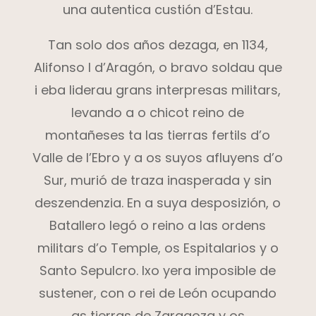
una autentica custión d’Estau.
Tan solo dos años dezaga, en 1134,
Alifonso I d’Aragón, o bravo soldau que
i eba liderau grans interpresas militars,
levando a o chicot reino de
montañeses ta las tierras fertils d’o
Valle de l’Ebro y a os suyos afluyens d’o
Sur, murió de traza inasperada y sin
deszendenzia. En a suya desposizión, o
Batallero legó o reino a las ordens
militars d’o Temple, os Espitalarios y o
Santo Sepulcro. Ixo yera imposible de
sustener, con o rei de León ocupando
as tierras de Zaragoza y os