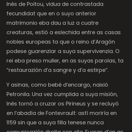
Inés de Poitou, vidua de contrastada
fecundidat que en o suyo anterior
matrimonio eba dau a luz a cuatre
creaturas, estió a eslechida entre as casas
nobles europeas ta que o reino d’Aragón
podese guarenziar a suya supervivenzia. O
rei eba preso muller, en as suyas parolas, ta
“restaurazión d’a sangre y d’a estirpe”.
Y asinas, como bebé d’encargo, naixió
Petronila. Una vez cumplida a suya misión,
Inés tornó a cruzar os Pirineus y se recluyó
en l’abadía de Fontevrault: astí moriría en
1159 sin que a suya filla tenese nunca
comunicazión dreita con ella. Fueras d’en as