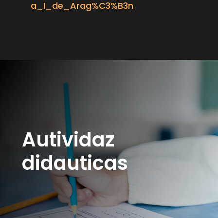
a_I_de_Arag%C3%B3n
Autividaz
didauticas