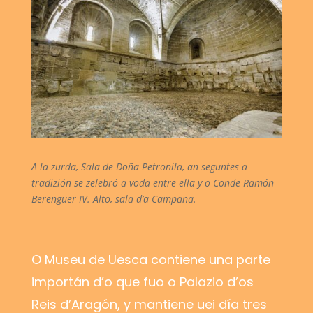
A la zurda, Sala de Doña Petronila, an seguntes a
tradizión se zelebró a voda entre ella y o Conde Ramón
Berenguer IV. Alto, sala d’a Campana.
O Museu de Uesca contiene una parte
importán d’o que fuo o Palazio d’os
Reis d’Aragón, y mantiene uei día tres