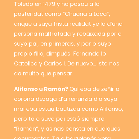
Toledo en 1479 y ha pasau a la
posteridat como “Chuana a Loca”,
anque a suya trista realidat ye la d’una
persona maltratada y rebaixada por o
suyo pai, en primeras, y por o suyo
propio fillo, dimpués: Fernando lo
Catolico y Carlos I. De nuevo… isto nos
da muito que pensar.
Alifonso u Ramón?
Qui eba de zeñir a
corona dezaga d’a renunzia d’a suya
mai eba estau bautizau como Alifonso,
pero ta o suyo pai estió siempre
“Ramón”, y asinas consta en cualques
documentos. Ta o barzelonés yera