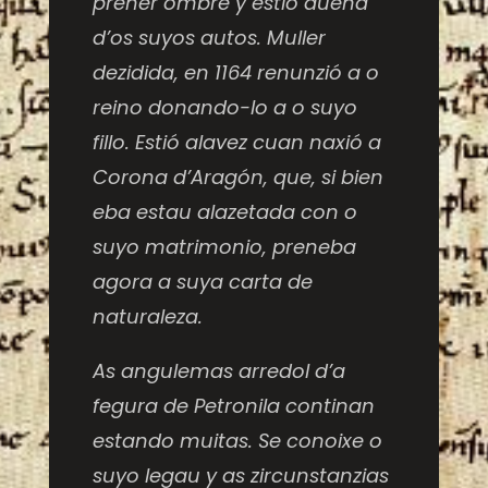
prener ombre y estió dueña
d’os suyos autos. Muller
dezidida, en 1164 renunzió a o
reino donando-lo a o suyo
fillo. Estió alavez cuan naxió a
Corona d’Aragón, que, si bien
eba estau alazetada con o
suyo matrimonio, preneba
agora a suya carta de
naturaleza.
As angulemas arredol d’a
fegura de Petronila continan
estando muitas. Se conoixe o
suyo legau y as zircunstanzias