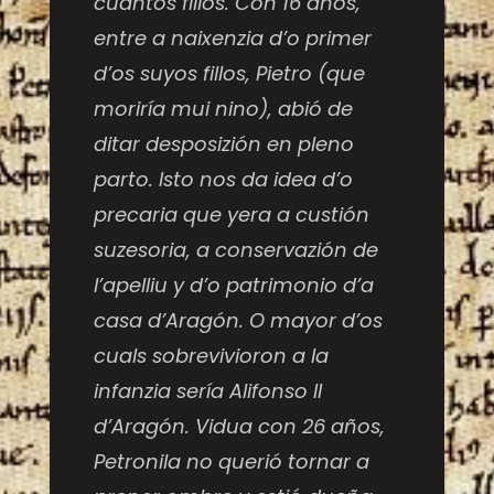
cuantos fillos. Con 16 años,
entre a naixenzia d’o primer
d’os suyos fillos, Pietro (que
moriría mui nino), abió de
ditar desposizión en pleno
parto. Isto nos da idea d’o
precaria que yera a custión
suzesoria, a conservazión de
l’apelliu y d’o patrimonio d’a
casa d’Aragón. O mayor d’os
cuals sobrevivioron a la
infanzia sería Alifonso II
d’Aragón. Vidua con 26 años,
Petronila no querió tornar a