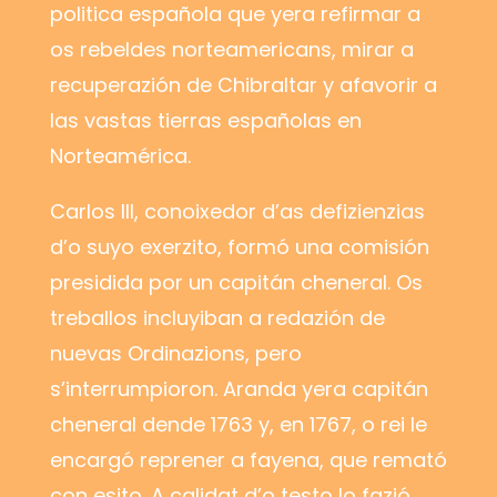
politica española que yera refirmar a
os rebeldes norteamericans, mirar a
recuperazión de Chibraltar y afavorir a
las vastas tierras españolas en
Norteamérica.
Carlos III, conoixedor d’as defizienzias
d’o suyo exerzito, formó una comisión
presidida por un capitán cheneral. Os
treballos incluyiban a redazión de
nuevas Ordinazions, pero
s’interrumpioron. Aranda yera capitán
cheneral dende 1763 y, en 1767, o rei le
encargó reprener a fayena, que remató
con esito. A calidat d’o testo lo fazió