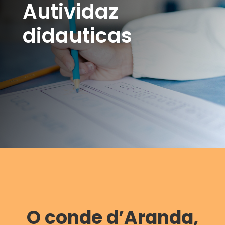
Autividaz
didauticas
O conde d’Aranda,