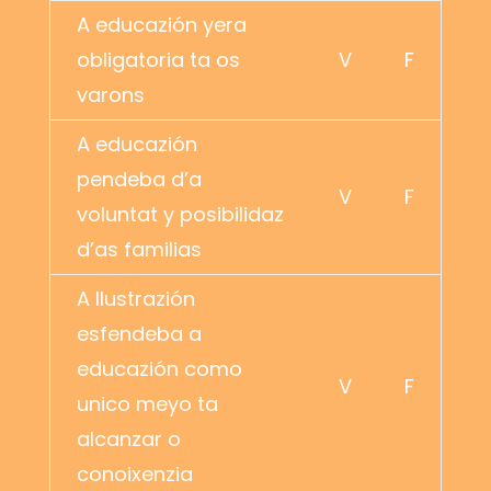
A educazión yera
obligatoria ta os
V
F
varons
A educazión
pendeba d’a
V
F
voluntat y posibilidaz
d’as familias
A Ilustrazión
esfendeba a
educazión como
V
F
unico meyo ta
alcanzar o
conoixenzia