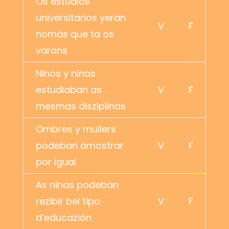
Os estudios
universitarios yeran
V
F
nomás que ta os
varons
Ninos y ninas
estudiaban as
V
F
mesmas disziplinas
Ombres y mullers
podeban amostrar
V
F
por igual
As ninas podeban
rezibir bel tipo
V
F
d’educazión