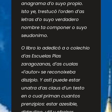
anagrama d’o suyo propio.
Isto ye, trestucó l’orden d’as
letras d’o suyo verdadero
nombre ta componer o suyo
seudonimo.
O libro lo adedicó a o colechio
d’as Escuelas Pías
zaragozanas, d’as cualas
«l’autor» se reconoixeba
disziplo. Y astí puede estar
unatra d’as claus d’un testo
en o cual priman cuantos
prenzipios: estar azesible,
didautico, util y ofreixer