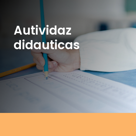
Autividaz
didauticas